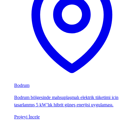
Bodrum
Bodrum bölgesinde mahsuplaşmalı elektrik tüketimi için
tasarlanmış 5 kW’lık hibrit güneş enerjisi uygulaması.
Projeyi İncele