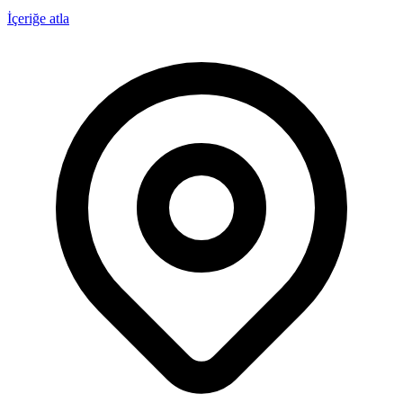
İçeriğe atla